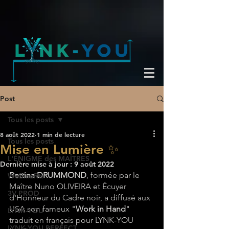
Post
Tous les posts
8 août 2022
1 min de lecture
Tous les posts
Mise en Lumière ✨
L'ÉNIGME des MAÎTRES
Dernière mise à jour :
9 août 2022
Bettina DRUMMOND
, formée par le 
WeBinaRts
Maître Nuno OLIVEIRA et Écuyer 
3V PROD
d'Honneur du Cadre noir, a diffusé aux 
USA son fameux "
Work in Hand
" 
LYNK-YOU
traduit en français pour LYNK-YOU 
LYNK-YOU PERFECT