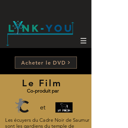
Acheter le DVD
Le Film
Co-produit par
et
Les écuyers du Cadre Noir de Saumur
sont les gardiens du temple de