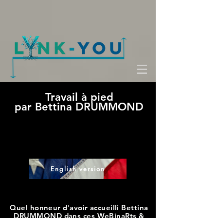
Travail à pied
par Bettina DRUMMOND
English version
Quel honneur d'avoir accueilli Bettina
DRUMMOND dans ces WeBinaRts &