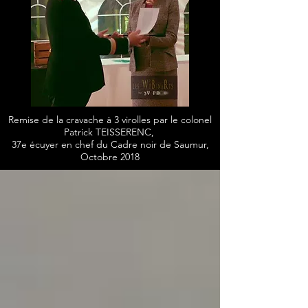
Remise de la cravache à 3 virolles par le colonel
Patrick TEISSERENC,
37e écuyer en chef du Cadre noir de Saumur,
Octobre 2018