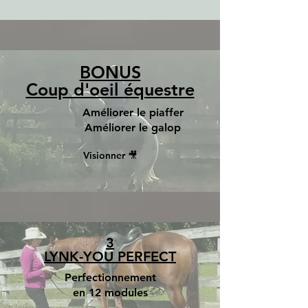
BONUS
Coup d'oeil équestre
Améliorer le piaffer
Améliorer le galop
Visionner 🎥
3
LYNK-YOU PERFECT
Perfectionnement
en 12 modules