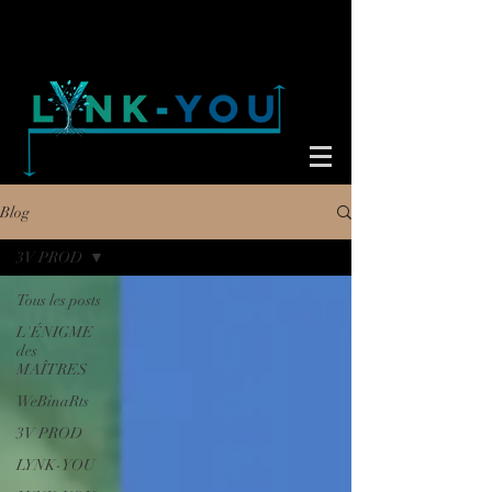
Blog
3V PROD
Tous les posts
L'ÉNIGME
des
MAÎTRES
WeBinaRts
3V PROD
LYNK-YOU