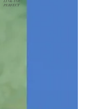
LYNK-YOU
PERFECT