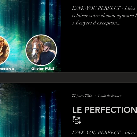
LYNK-YOU PERFECT - Idées cla
éclairer votre chemin équestre
3 Écuyers d'exception...
27 janv. 2023
1 min de lecture
LE PERFECTIO
🥰
LYNK-YOU PERFECT - Idées cla