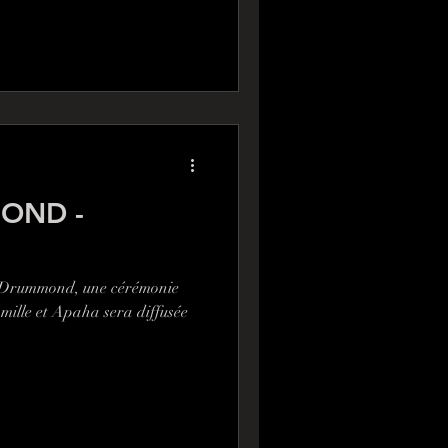
MOND -
na Drummond, une cérémonie
ille et Apaha sera diffusée