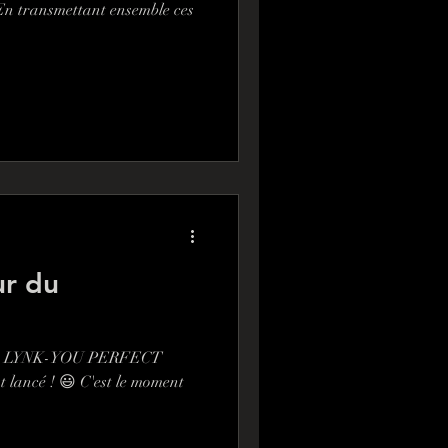
 En transmettant ensemble ces
ur du
nt de LYNK-YOU PERFECT
t lancé ! 😃 C'est le moment