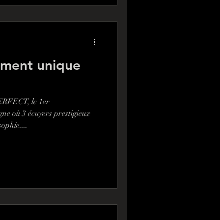
ement unique
RFECT, le 1er
gne où 3 écuyers prestigieux
ophie....