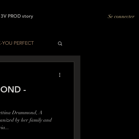
3V PROD story
Se connecter
K-YOU PERFECT
MOND -
Bettina Drummond, A
anized by her family and
ia...