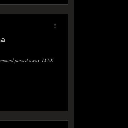
na
ummond passed away. LYNK-