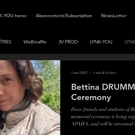
K-YOU horse
Abonnement/Subscription
NewsLetter
ÎTRES
WeBinaRts
3V PROD
LYNK-YOU
LYN
5 mai 2025
1 min de lecture
Bettina DRUM
Ceremony
Dear friends and students of 
memorial ceremony is being org
APAHA, and will be streamed v