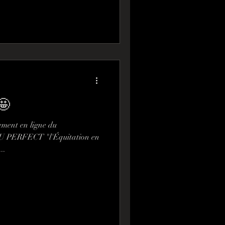
🤩
cement en ligne du
U PERFECT "l'Équitation en
..