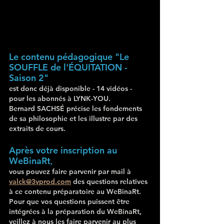
Le contenu pédagogique "Le 
SOUFFLE de l'ÉQUITATION - 
Saison 2" 
est donc déjà disponible - 14 vidéos -  
pour les abonnés à LYNK-YOU.
Bernard SACHSÉ précise les fondements 
de sa philosophie et les illustre par des 
extraits de cours.
Après votre inscription au 
WeBinaRt
, 
vous pouvez faire parvenir par mail à 
valck@3vprod.com
 des questions relatives 
à ce contenu préparatoire au WeBinaRt. 
Pour que vos questions puissent être 
intégrées à la préparation du WeBinaRt, 
veillez à nous les faire parvenir 
au plus 